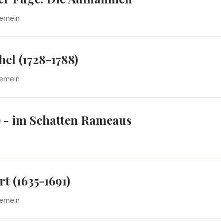
gemein
el (1728-1788)
gemein
) - im Schatten Rameaus
t (1635-1691)
gemein