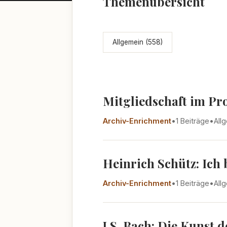
Themenübersicht
Allgemein (558)
Mitgliedschaft im Pr
Archiv-Enrichment
•
1 Beiträge
•
All
Heinrich Schütz: Ich
Archiv-Enrichment
•
1 Beiträge
•
All
J.S. Bach: Die Kunst 