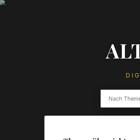
AL
DI