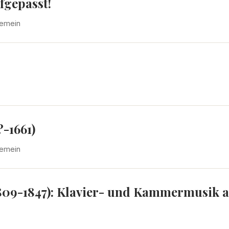
fgepasst!
gemein
-1661)
gemein
809-1847): Klavier- und Kammermusik a