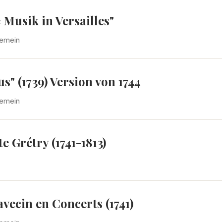
Musik in Versailles"
gemein
s" (1739) Version von 1744
gemein
 Grétry (1741-1813)
vecin en Concerts (1741)