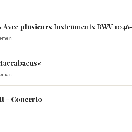
ts Avec plusieurs Instruments BWV 1046
gemein
 Maccabaeus«
gemein
tt - Concerto