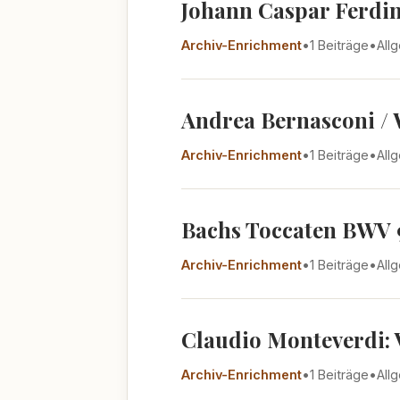
Johann Caspar Ferdina
Archiv-Enrichment
•
1 Beiträge
•
All
Andrea Bernasconi / 
Archiv-Enrichment
•
1 Beiträge
•
All
Bachs Toccaten BWV 9
Archiv-Enrichment
•
1 Beiträge
•
All
Claudio Monteverdi: V
Archiv-Enrichment
•
1 Beiträge
•
All