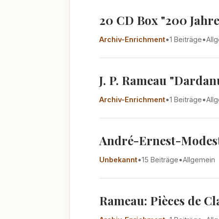
20 CD Box "200 Jahre 
Archiv-Enrichment
•
1 Beiträge
•
All
J. P. Rameau "Dardanu
Archiv-Enrichment
•
1 Beiträge
•
All
André-Ernest-Modeste
Unbekannt
•
15 Beiträge
•
Allgemein
Rameau: Pièces de Cla