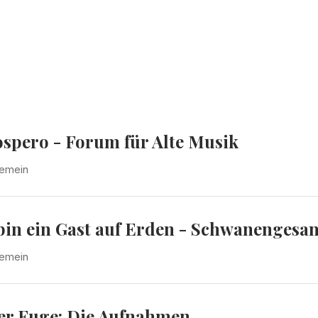
ospero - Forum für Alte Musik
gemein
 bin ein Gast auf Erden - Schwanenges
gemein
der Fuge: Die Aufnahmen