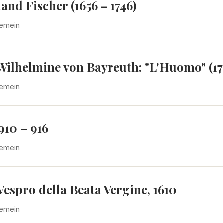
nd Fischer (1656 – 1746)
gemein
Wilhelmine von Bayreuth: "L'Huomo" (17
gemein
10 – 916
gemein
espro della Beata Vergine, 1610
gemein