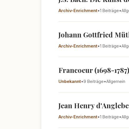
Archiv-Enrichment
•
1 Beiträge
•
All
Johann Gottfried Müth
Archiv-Enrichment
•
1 Beiträge
•
All
Francoeur (1698-1787
Unbekannt
•
9 Beiträge
•
Allgemein
Jean Henry d'Angleber
Archiv-Enrichment
•
1 Beiträge
•
All