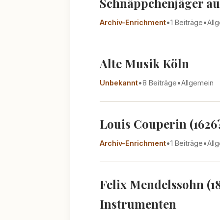
Schnäppchenjäger au
Archiv-Enrichment
•
1 Beiträge
•
All
Alte Musik Köln
Unbekannt
•
8 Beiträge
•
Allgemein
Louis Couperin (1626?
Archiv-Enrichment
•
1 Beiträge
•
All
Felix Mendelssohn (1
Instrumenten