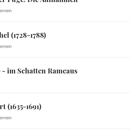
gemein
el (1728-1788)
gemein
) - im Schatten Rameaus
t (1635-1691)
gemein