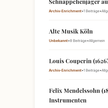
Schnäppchenjäger au
Archiv-Enrichment
•
1 Beiträge
•
All
Alte Musik Köln
Unbekannt
•
8 Beiträge
•
Allgemein
Louis Couperin (1626?
Archiv-Enrichment
•
1 Beiträge
•
All
Felix Mendelssohn (1
Instrumenten