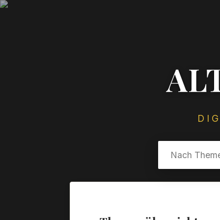
AL
DI