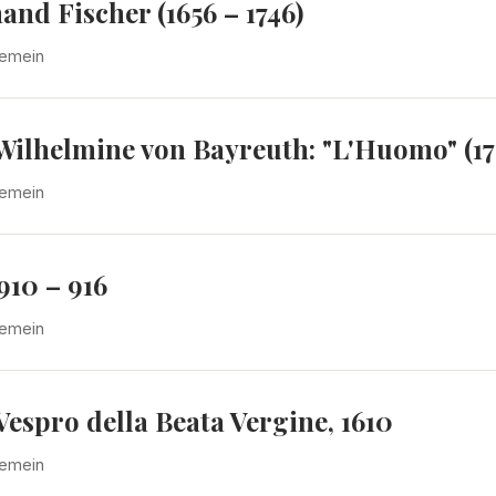
nd Fischer (1656 – 1746)
gemein
Wilhelmine von Bayreuth: "L'Huomo" (17
gemein
10 – 916
gemein
espro della Beata Vergine, 1610
gemein