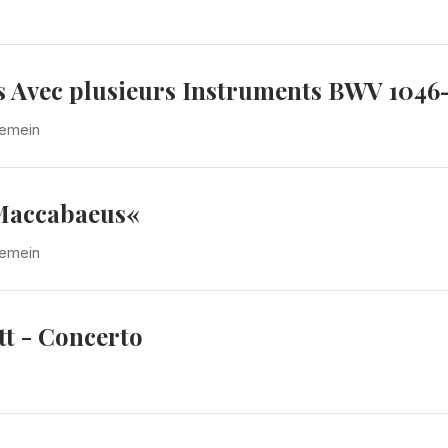
ts Avec plusieurs Instruments BWV 1046
gemein
 Maccabaeus«
gemein
tt - Concerto