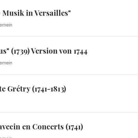
Musik in Versailles"
gemein
s" (1739) Version von 1744
gemein
 Grétry (1741-1813)
vecin en Concerts (1741)