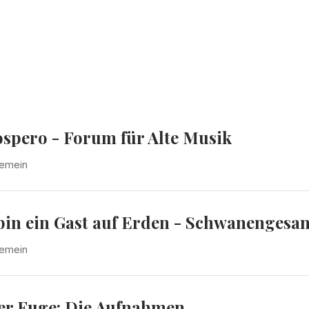
ospero - Forum für Alte Musik
gemein
 bin ein Gast auf Erden - Schwanenges
gemein
der Fuge: Die Aufnahmen