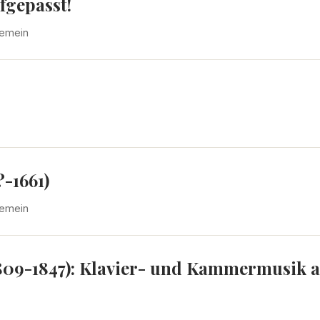
fgepasst!
gemein
-1661)
gemein
809-1847): Klavier- und Kammermusik a