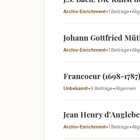
Archiv-Enrichment
•
1 Beiträge
•
All
Johann Gottfried Müth
Archiv-Enrichment
•
1 Beiträge
•
All
Francoeur (1698-1787
Unbekannt
•
9 Beiträge
•
Allgemein
Jean Henry d'Angleber
Archiv-Enrichment
•
1 Beiträge
•
All