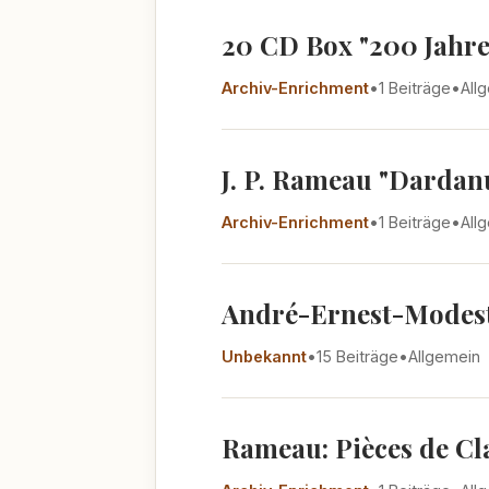
20 CD Box "200 Jahre 
Archiv-Enrichment
•
1 Beiträge
•
All
J. P. Rameau "Dardanu
Archiv-Enrichment
•
1 Beiträge
•
All
André-Ernest-Modeste
Unbekannt
•
15 Beiträge
•
Allgemein
Rameau: Pièces de Cla