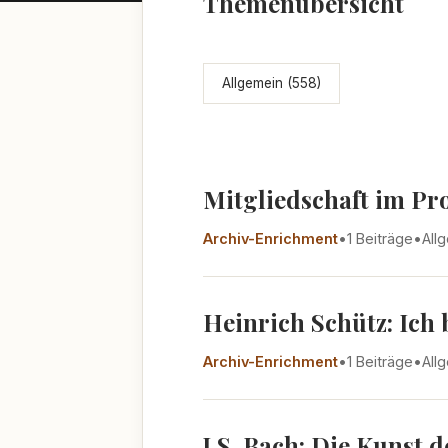
Themenübersicht
Allgemein (558)
Mitgliedschaft im Pr
Archiv-Enrichment
•
1 Beiträge
•
All
Heinrich Schütz: Ich
Archiv-Enrichment
•
1 Beiträge
•
All
J.S. Bach: Die Kunst 