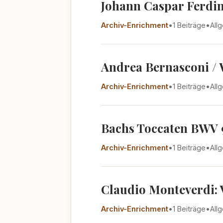
Johann Caspar Ferdina
Archiv-Enrichment
•
1 Beiträge
•
All
Andrea Bernasconi / 
Archiv-Enrichment
•
1 Beiträge
•
All
Bachs Toccaten BWV 9
Archiv-Enrichment
•
1 Beiträge
•
All
Claudio Monteverdi: V
Archiv-Enrichment
•
1 Beiträge
•
All