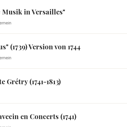
Musik in Versailles"
gemein
s" (1739) Version von 1744
gemein
 Grétry (1741-1813)
vecin en Concerts (1741)