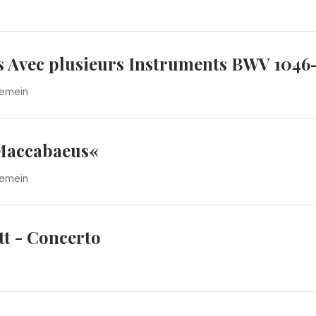
ts Avec plusieurs Instruments BWV 1046
gemein
 Maccabaeus«
gemein
tt - Concerto