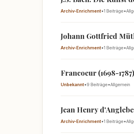
Archiv-Enrichment
•
1 Beiträge
•
All
Johann Gottfried Müth
Archiv-Enrichment
•
1 Beiträge
•
All
Francoeur (1698-1787
Unbekannt
•
9 Beiträge
•
Allgemein
Jean Henry d'Angleber
Archiv-Enrichment
•
1 Beiträge
•
All