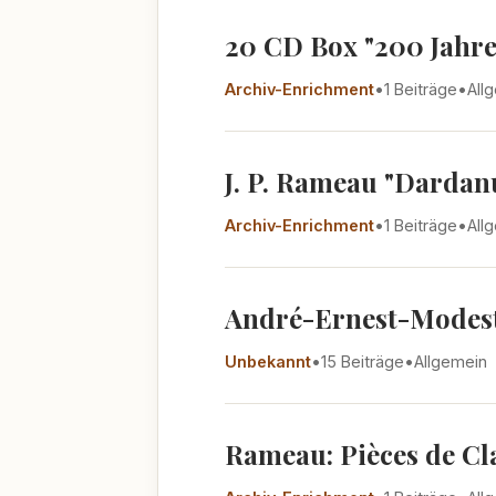
20 CD Box "200 Jahre 
Archiv-Enrichment
•
1 Beiträge
•
All
J. P. Rameau "Dardanu
Archiv-Enrichment
•
1 Beiträge
•
All
André-Ernest-Modeste
Unbekannt
•
15 Beiträge
•
Allgemein
Rameau: Pièces de Cla