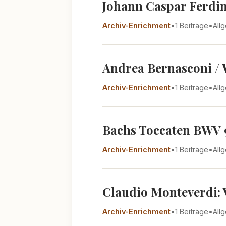
Johann Caspar Ferdina
Archiv-Enrichment
•
1 Beiträge
•
All
Andrea Bernasconi / 
Archiv-Enrichment
•
1 Beiträge
•
All
Bachs Toccaten BWV 9
Archiv-Enrichment
•
1 Beiträge
•
All
Claudio Monteverdi: V
Archiv-Enrichment
•
1 Beiträge
•
All