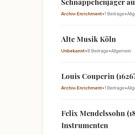
Schnäppchenjäger au
Archiv-Enrichment
•
1 Beiträge
•
All
Alte Musik Köln
Unbekannt
•
8 Beiträge
•
Allgemein
Louis Couperin (1626?
Archiv-Enrichment
•
1 Beiträge
•
All
Felix Mendelssohn (1
Instrumenten