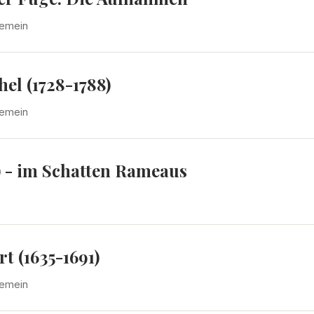
gemein
el (1728-1788)
gemein
) - im Schatten Rameaus
t (1635-1691)
gemein