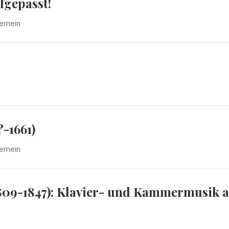
fgepasst!
gemein
-1661)
gemein
809-1847): Klavier- und Kammermusik a