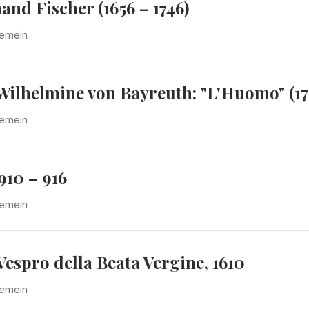
nd Fischer (1656 – 1746)
gemein
Wilhelmine von Bayreuth: "L'Huomo" (17
gemein
10 – 916
gemein
espro della Beata Vergine, 1610
gemein