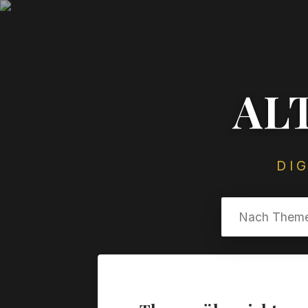
AL
DI