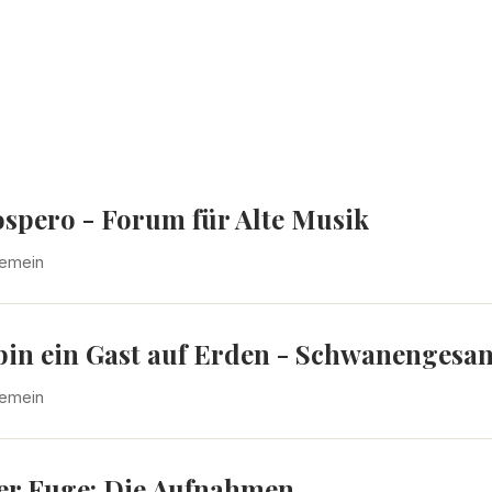
ospero - Forum für Alte Musik
gemein
 bin ein Gast auf Erden - Schwanenges
gemein
der Fuge: Die Aufnahmen