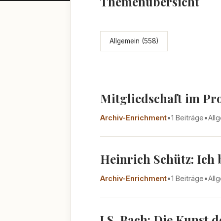
Themenübersicht
Allgemein (558)
Mitgliedschaft im Pr
Archiv-Enrichment
•
1 Beiträge
•
All
Heinrich Schütz: Ich
Archiv-Enrichment
•
1 Beiträge
•
All
J.S. Bach: Die Kunst 