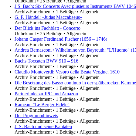
Unbekannt
•
25 Beiträge
•
Allgemein
J.S. Bach: Six Concerts Avec plusieurs Instruments BWV 104
Archiv-Enrichment
•
1 Beiträge
•
Allgemein
G. F. Händel: »Judas Maccabaeus«
Archiv-Enrichment
•
1 Beiträge
•
Allgemein
Der Blick ins Fachblatt - Concerto
Unbekannt
•
25 Beiträge
•
Allgemein
Johann Caspar Ferdinand Fischer (1656 – 1746)
Archiv-Enrichment
•
1 Beiträge
•
Allgemein
Andrea Bernasconi / Wilhelmine von Bayreuth: "L'Huomo" (1
Archiv-Enrichment
•
1 Beiträge
•
Allgemein
Bachs Toccaten BWV 910 – 916
Archiv-Enrichment
•
1 Beiträge
•
Allgemein
Claudio Monteverdi: Vespro della Beata Vergine, 1610
Archiv-Enrichment
•
1 Beiträge
•
Allgemein
Die Besetzung des Basso continuo in der spätbarocken Kamm
Archiv-Enrichment
•
1 Beiträge
•
Allgemein
Partnerlinks zu JPC und Amazon
Archiv-Enrichment
•
1 Beiträge
•
Allgemein
Rameau: "Le Berger Fidèle"
Archiv-Enrichment
•
1 Beiträge
•
Allgemein
Der Programmhinweis
Archiv-Enrichment
•
1 Beiträge
•
Allgemein
J. S. Bach und seine Kantaten
Archiv-Enrichment
•
1 Beiträge
•
Allgemein