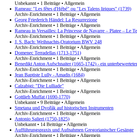
Unbekannt
•
1 Beiträge
•
Allgemein
Rameau: "Les fêtes d'Hébé" ou "Les Talens liriques" (1739)
Archiv-Enrichment
•
1 Beiträge
•
Allgemein
Georg Friederich Händel: La Resurrezione
Archiv-Enrichment
•
1 Beiträge
•
Allgemein
Rameau in Versailles: La Princesse de Navarre – Platee – Le T
Archiv-Enrichment
•
1 Beiträge
•
Allgemein
J. S. Bach: Weihnachts-Oratorium BWV 248
Archiv-Enrichment
•
1 Beiträge
•
Allgemein
Domenec Terradellas (1713-1751)
Archiv-Enrichment
•
1 Beiträge
•
Allgemein
Benedikt Anton Aufschnaiter (1665-1742) - ein unterbewerteter
Archiv-Enrichment
•
1 Beiträge
•
Allgemein
Jean Baptiste Lully - Amadis (1684)
Archiv-Enrichment
•
1 Beiträge
•
Allgemein
Calzabigi: "Die Lulliade"
Archiv-Enrichment
•
1 Beiträge
•
Allgemein
Gottlieb Muffat (1690-1770)
Unbekannt
•
9 Beiträge
•
Allgemein
Smetana und Dvořák auf historischen Instrumenten
Archiv-Enrichment
•
1 Beiträge
•
Allgemein
Antonio Salieri (1750-1825)
Unbekannt
•
14 Beiträge
•
Allgemein
Aufführungspraxis und Aufnahmen Gregorianischer Gesänge
Archiv-Enrichment
•
1 Beiträge
•
Allgemein