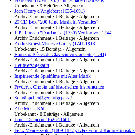
Francoeur (1698-1787) - im Schatten Rameaus
Unbekannt
•
9 Beiträge
•
Allgemein
Jean Henry d'Anglebert (1635-1691)
Archiv-Enrichment
•
1 Beiträge
•
Allgemein
20 CD Box "200 Jahre Musik in Versailles"
Archiv-Enrichment
•
1 Beiträge
•
Allgemein
J. P. Rameau "Dardanus" (1739) Version von 1744
Archiv-Enrichment
•
1 Beiträge
•
Allgemein
André-Ernest-Modeste Grétry (1741-1813)
Unbekannt
•
15 Beiträge
•
Allgemein
Rameau: Pièces de Clavecin en Concerts (1741)
Archiv-Enrichment
•
1 Beiträge
•
Allgemein
Heute erst gekauft
Archiv-Enrichment
•
1 Beiträge
•
Allgemein
Inspirierende Spielfilme mit Alter Musik
Archiv-Enrichment
•
1 Beiträge
•
Allgemein
Fryderyk Chopin auf historischen Instrumenten
Archiv-Enrichment
•
1 Beiträge
•
Allgemein
Schnäppchenjäger aufgepasst!
Archiv-Enrichment
•
1 Beiträge
•
Allgemein
Alte Musik Köln
Unbekannt
•
8 Beiträge
•
Allgemein
Louis Couperin (1626?-1661)
Archiv-Enrichment
•
1 Beiträge
•
Allgemein
Felix Mendelssohn (1809-1847): Klavier- und Kammermusik au