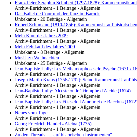
Franz Peter Seraphin Schubert (1797-1828): Kammermusik auf 
Archiv-Enrichment
•
1 Beiträge
•
Allgemein
Das Ballet de Cour und der Tanz im Barock
Unbekannt
•
20 Beiträge
•
Allgemein
Robert Schumann (1810-1856): Kammermusik auf historischen
Archiv-Enrichment
•
1 Beiträge
•
Allgemein
Mein Kauf des Jahres 2009
Archiv-Enrichment
•
1 Beiträge
•
Allgemein
Mein Fehlkauf des Jahres 2009
Unbekannt
•
8 Beiträge
•
Allgemein
Musik zu Weihnachten
Unbekannt
•
25 Beiträge
•
Allgemein
Jean Baptiste Lully: Les Methamorphoses de Psyché (1671 / 1
Archiv-Enrichment
•
1 Beiträge
•
Allgemein
Joseph Martin Kraus (1756-1792): Seine Kammermusik auf his
Archiv-Enrichment
•
1 Beiträge
•
Allgemein
Jean-Baptiste Lully: Alceste ou le Triomphe d'Alcide (1674)
Archiv-Enrichment
•
1 Beiträge
•
Allgemein
Jean Baptiste Lully: Les Fêtes de l'Amour et de Bacchus (1672
Archiv-Enrichment
•
1 Beiträge
•
Allgemein
Neues vom Tage
Archiv-Enrichment
•
1 Beiträge
•
Allgemein
Georg Friedrich Händel - Alcina (1735)
Archiv-Enrichment
•
1 Beiträge
•
Allgemein
Zu den Threads "... auf historischen Instrumenten"