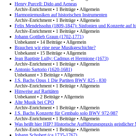
Henry Purcell: Dido and Aeneas
Archiv-Enrichment
•
1 Beiträge
•
Allgemein
Harmoniemusiken auf historischen Instrumenten
Archiv-Enrichment
•
1 Beiträge
•
Allgemein
Felix Mendelssohn (1809-1847): Sinfonien und Konzerte auf hi
Archiv-Enrichment
•
1 Beiträge
•
Allgemein
Johann Gottlieb Graun (1702-1771)
Unbekannt
•
14 Beiträge
•
Allgemein
Brauchen wir eine neue Musikgeschichte?
Unbekannt
•
15 Beiträge
•
Allgemein
Jean Baptiste Lully: Cadmus et Hermione (1673)
Archiv-Enrichment
•
1 Beiträge
•
Allgemein
Antonio Sartorio (1620-1681)
Unbekannt
•
3 Beiträge
•
Allgemein
J.S. Bachs Opus 1 Die Partiten BWV 825 - 830
Archiv-Enrichment
•
1 Beiträge
•
Allgemein
Hinweise auf Raritäten
Unbekannt
•
2 Beiträge
•
Allgemein
Alte Musik bei CPO
Archiv-Enrichment
•
1 Beiträge
•
Allgemein
J.S. Bachs Konzerte für Cembalo solo BWV 972-987
Archiv-Enrichment
•
1 Beiträge
•
Allgemein
Was heißt hier HIP? Historische Aufführungspraxis geistlicher
Archiv-Enrichment
•
1 Beiträge
•
Allgemein
Johann Schobert (ca.1735-1767)