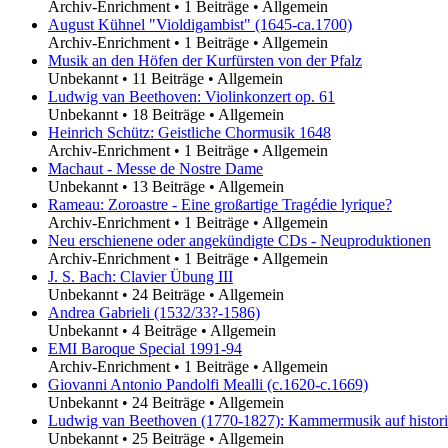
Archiv-Enrichment
•
1 Beiträge
•
Allgemein
August Kühnel "Violdigambist" (1645-ca.1700)
Archiv-Enrichment
•
1 Beiträge
•
Allgemein
Musik an den Höfen der Kurfürsten von der Pfalz
Unbekannt
•
11 Beiträge
•
Allgemein
Ludwig van Beethoven: Violinkonzert op. 61
Unbekannt
•
18 Beiträge
•
Allgemein
Heinrich Schütz: Geistliche Chormusik 1648
Archiv-Enrichment
•
1 Beiträge
•
Allgemein
Machaut - Messe de Nostre Dame
Unbekannt
•
13 Beiträge
•
Allgemein
Rameau: Zoroastre - Eine großartige Tragédie lyrique?
Archiv-Enrichment
•
1 Beiträge
•
Allgemein
Neu erschienene oder angekündigte CDs - Neuproduktionen
Archiv-Enrichment
•
1 Beiträge
•
Allgemein
J. S. Bach: Clavier Übung III
Unbekannt
•
24 Beiträge
•
Allgemein
Andrea Gabrieli (1532/33?-1586)
Unbekannt
•
4 Beiträge
•
Allgemein
EMI Baroque Special 1991-94
Archiv-Enrichment
•
1 Beiträge
•
Allgemein
Giovanni Antonio Pandolfi Mealli (c.1620-c.1669)
Unbekannt
•
24 Beiträge
•
Allgemein
Ludwig van Beethoven (1770-1827): Kammermusik auf histori
Unbekannt
•
25 Beiträge
•
Allgemein