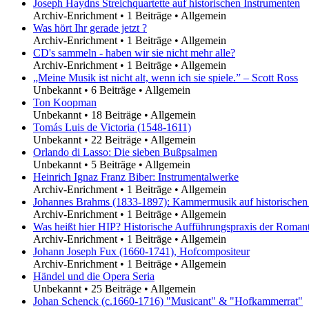
Joseph Haydns Streichquartette auf historischen Instrumenten
Archiv-Enrichment
•
1 Beiträge
•
Allgemein
Was hört Ihr gerade jetzt ?
Archiv-Enrichment
•
1 Beiträge
•
Allgemein
CD's sammeln - haben wir sie nicht mehr alle?
Archiv-Enrichment
•
1 Beiträge
•
Allgemein
„Meine Musik ist nicht alt, wenn ich sie spiele.” – Scott Ross
Unbekannt
•
6 Beiträge
•
Allgemein
Ton Koopman
Unbekannt
•
18 Beiträge
•
Allgemein
Tomás Luis de Victoria (1548-1611)
Unbekannt
•
22 Beiträge
•
Allgemein
Orlando di Lasso: Die sieben Bußpsalmen
Unbekannt
•
5 Beiträge
•
Allgemein
Heinrich Ignaz Franz Biber: Instrumentalwerke
Archiv-Enrichment
•
1 Beiträge
•
Allgemein
Johannes Brahms (1833-1897): Kammermusik auf historischen
Archiv-Enrichment
•
1 Beiträge
•
Allgemein
Was heißt hier HIP? Historische Aufführungspraxis der Roman
Archiv-Enrichment
•
1 Beiträge
•
Allgemein
Johann Joseph Fux (1660-1741), Hofcompositeur
Archiv-Enrichment
•
1 Beiträge
•
Allgemein
Händel und die Opera Seria
Unbekannt
•
25 Beiträge
•
Allgemein
Johan Schenck (c.1660-1716) "Musicant" & "Hofkammerrat"